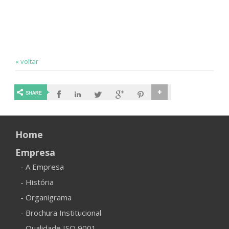
« voltar
Home
Empresa
- A Empresa
- História
- Organigrama
- Brochura Institucional
- Qualidade ISO 9001